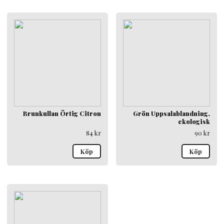
Brunkullan Örtig Citron
Grön Uppsalablandning,
ekologisk
84
kr
90
kr
Köp
Köp