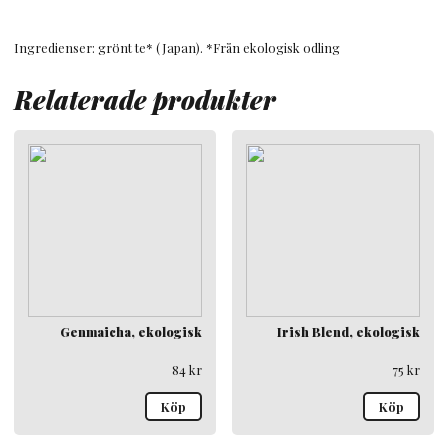
mängd
Ingredienser: grönt te* (Japan). *Från ekologisk odling
Relaterade produkter
Genmaicha, ekologisk
Irish Blend, ekologisk
84
kr
75
kr
Köp
Köp