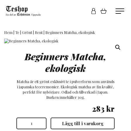
Hem
|
Te
|
Grönt
|
Rent
| Beginners Matcha, ekologisk
Beginners Matcha,
ekologisk
Matcha är ett grönt exklusivt te i pulverform som används
i japanska teceremonier. Ekologisk matcha av fin kvalité,
perfekt för nybörjare. Odlad och tillverkad i Japan.
Burken innehåller 30g.
283
kr
Beginners
Lägg till i varukorg
Matcha,
ekologisk