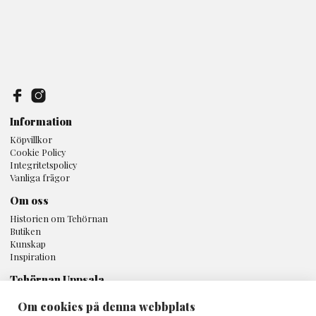
Information
Köpvillkor
Cookie Policy
Integritetspolicy
Vanliga frågor
Om oss
Historien om Tehörnan
Butiken
Kunskap
Inspiration
Tehörnan Uppsala
Svartbäcksgatan 16A
Om cookies på denna webbplats
753 32 Uppsala