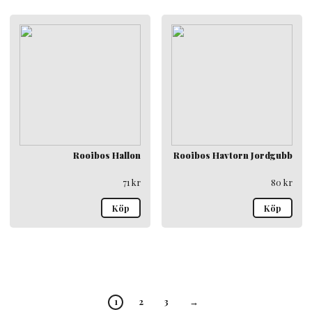
Rooibos Hallon
Rooibos Havtorn Jordgubb
71
kr
80
kr
Köp
Köp
1
2
3
→