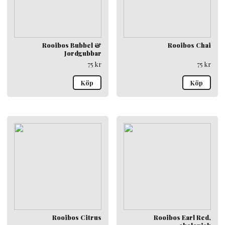
Rooibos Bubbel &
Rooibos Chai
Jordgubbar
75
kr
75
kr
Köp
Köp
Rooibos Citrus
Rooibos Earl Red,