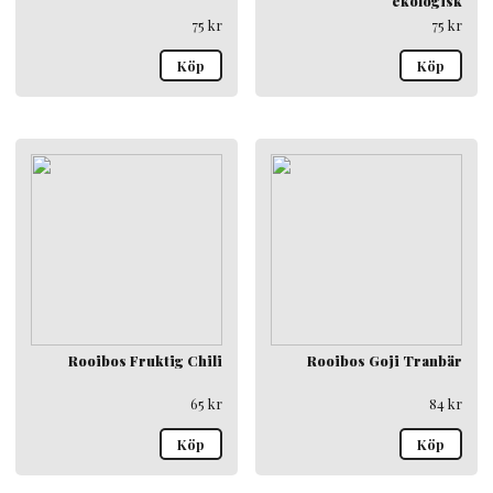
ekologisk
75
kr
75
kr
Köp
Köp
Rooibos Fruktig Chili
Rooibos Goji Tranbär
65
kr
84
kr
Köp
Köp