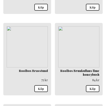
Köp
Köp
Rooibos Brasstund
Rooibos Brunkullans lime
honeybush
75
kr
84
kr
Köp
Köp