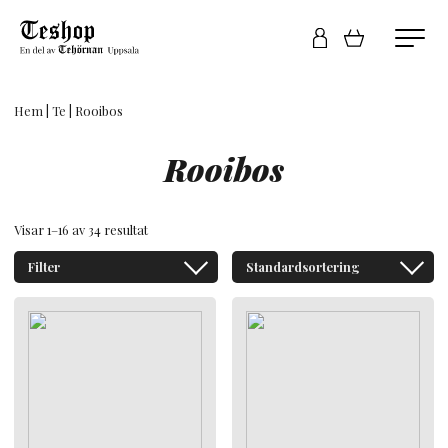
Hem
|
Te
| Rooibos
Rooibos
Visar 1–16 av 34 resultat
Filter