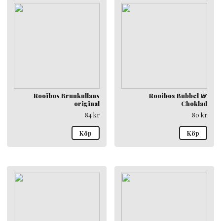
Rooibos Brunkullans
Rooibos Bubbel &
original
Choklad
84
kr
80
kr
Köp
Köp