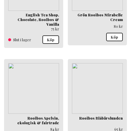
English Tea Shop,
Grön Rooibos Mirabelle
Chocolate, Rooibos &
Cream
Vanilla
80
kr
75
kr
Köp
Slut i lager
Köp
Rooibos Apelsin,
Rooibos Blåbärslunden
ekologisk & fairtrade
84
kr
65
kr