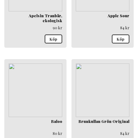
Apelsin Tranbär,
Apple Sour
ekologisk
90
kr
84
kr
Köp
Köp
Baloo
Brunkullan Grön Original
80
kr
84
kr