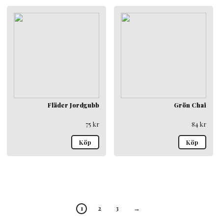
Fläder Jordgubb
Grön Chai
75
kr
84
kr
Köp
Köp
1
2
3
→