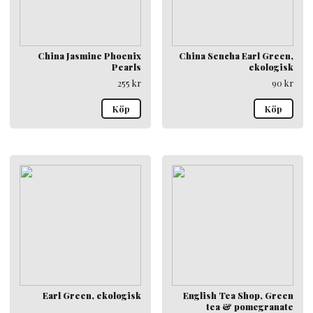
China Jasmine Phoenix
China Sencha Earl Green,
Pearls
ekologisk
255
kr
90
kr
Köp
Köp
Earl Green, ekologisk
English Tea Shop, Green
tea & pomegranate