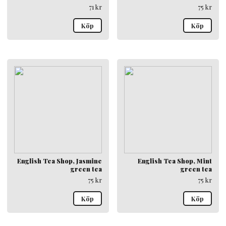
71
kr
75
kr
Köp
Köp
English Tea Shop, Jasmine
English Tea Shop, Mint
green tea
green tea
75
kr
75
kr
Köp
Köp