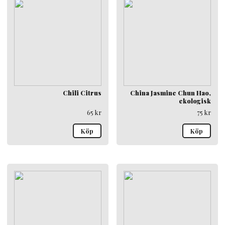
Chili Citrus
China Jasmine Chun Hao,
ekologisk
65
kr
75
kr
Köp
Köp