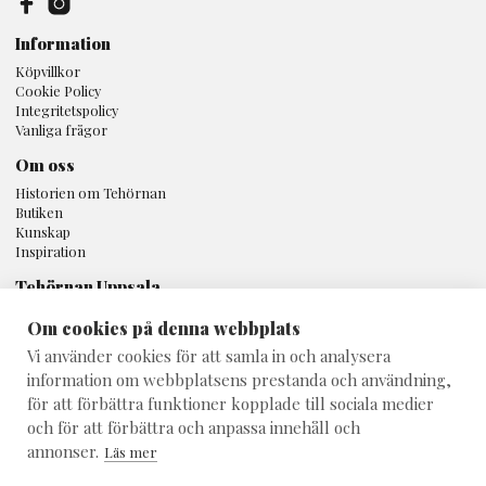
Information
Köpvillkor
Cookie Policy
Integritetspolicy
Vanliga frågor
Om oss
Historien om Tehörnan
Butiken
Kunskap
Inspiration
Tehörnan Uppsala
Svartbäcksgatan 16A
Om cookies på denna webbplats
753 32 Uppsala
Vi använder cookies för att samla in och analysera
018 - 10 80 25
information om webbplatsens prestanda och användning,
info@teshop.se
för att förbättra funktioner kopplade till sociala medier
och för att förbättra och anpassa innehåll och
annonser.
Läs mer