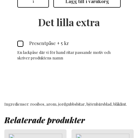
Lägg till i varukorg
Bubbel
&
Jordgubbar
mängd
Det lilla extra
Presentpåse
+
5 kr
En lackpåse där vi för hand ritar passande motiv och
skriver produktens namn
Ingredienser: rooibos, arom, jordgubbsbitar, björnbärsblad, blåklint.
Relaterade produkter