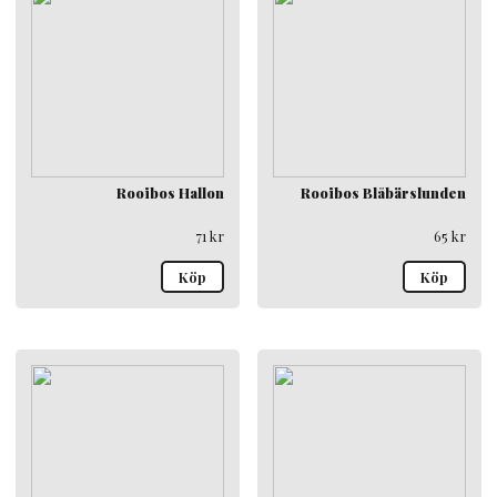
Rooibos Hallon
Rooibos Blåbärslunden
71
kr
65
kr
Köp
Köp