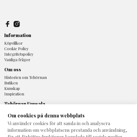
Information
Köpvillkor
Cookie Policy
Integritetspolicy
Vanliga frågor
Om oss
Historien om Tehörnan
Butiken
Kunskap
Inspiration
Tehörnan Uppsala
Svartbäcksgatan 16A
Om cookies på denna webbplats
753 32 Uppsala
Vi använder cookies för att samla in och analysera
018 - 10 80 25
information om webbplatsens prestanda och användning,
info@teshop.se
för att förbättra funktioner kopplade till sociala medier