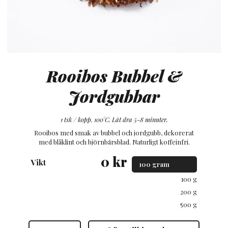
Rooibos Bubbel &
Jordgubbar
1 tsk / kopp. 100°C. Låt dra 5-8 minuter.
Rooibos med smak av bubbel och jordgubb, dekorerat
med blåklint och björnbärsblad. Naturligt koffeinfri.
0
kr
Vikt
100 g
200 g
500 g
Rooibos