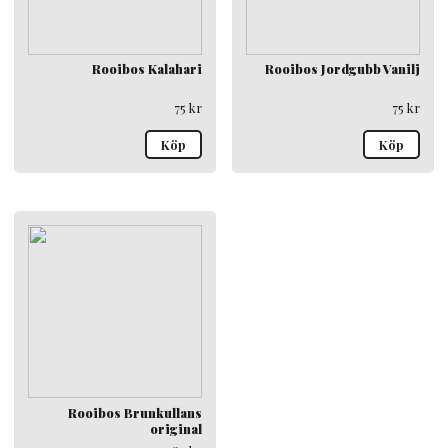
Rooibos Kalahari
Rooibos Jordgubb Vanilj
75
kr
75
kr
Köp
Köp
Rooibos Brunkullans
original