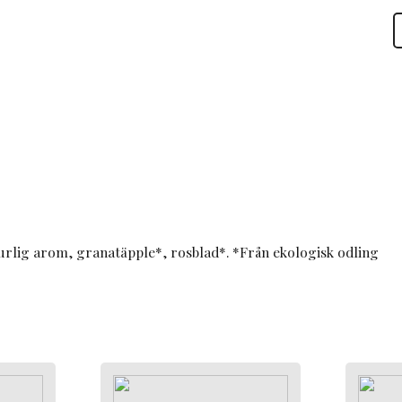
E
S
G
t
p
turlig arom, granatäpple*, rosblad*. *Från ekologisk odling