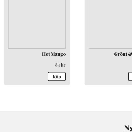
Het Mango
Grönt &
84
kr
Köp
Ny