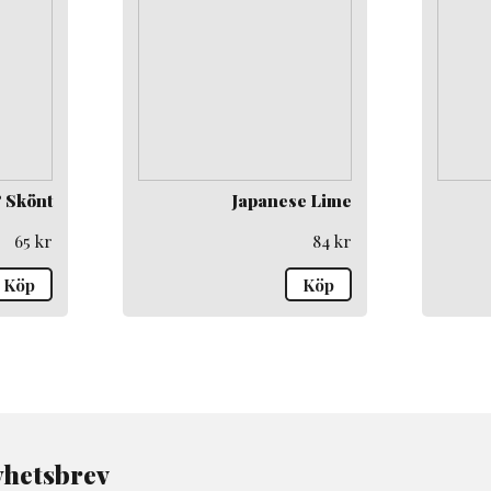
 Skönt
Japanese Lime
65
kr
84
kr
Köp
Köp
hetsbrev