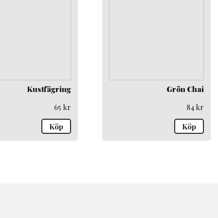
Kustfägring
Grön Chai
65
kr
84
kr
Köp
Köp