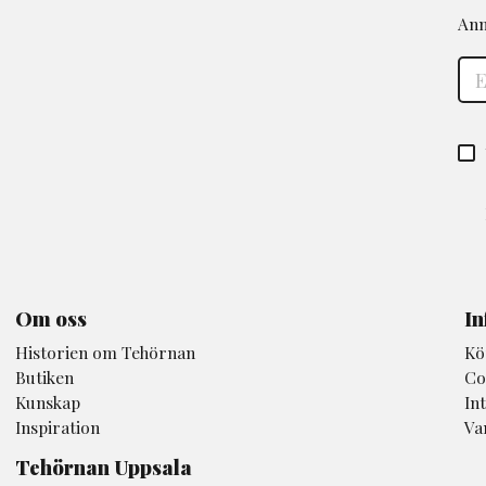
Anm
Om oss
In
Historien om Tehörnan
Kö
Butiken
Co
Kunskap
In
Inspiration
Va
Tehörnan Uppsala