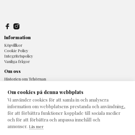
Information
Köpvillkor
Cookie Policy
Integritetspolicy
Vanliga frågor
Om oss
Historien om Tehörnan
Butiken
Kunskap
Om cookies på denna webbplats
Inspiration
Vi använder cookies för att samla in och analysera
Tehörnan Uppsala
information om webbplatsens prestanda och användning,
för att förbättra funktioner kopplade till sociala medier
Svartbäcksgatan 16A
753 32 Uppsala
och för att förbättra och anpassa innehåll och
018 - 10 80 25
annonser.
Läs mer
info@teshop.se