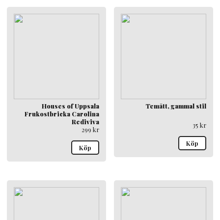
mängd
Houses of Uppsala
Temått, gammal stil
Frukostbricka Carolina
Rediviva
35
kr
299
kr
Köp
Köp