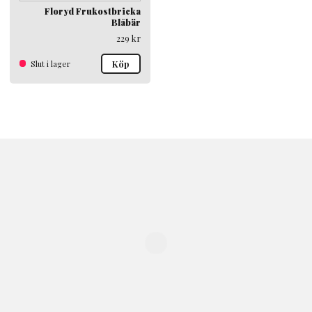
Floryd Frukostbricka
Blåbär
229
kr
Slut i lager
Köp