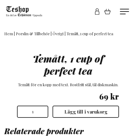
Hem
|
Porslin & Tillbehör
|
Övrigt
| Temått, 1 cup of perfect tea
Temått, 1 cup of
perfect tea
Temått för en kopp med text. Rostfritt stål, tål diskmaskin.
69
kr
Temått,
Lägg till i varukorg
1
cup
of
perfect
Relaterade produkter
tea