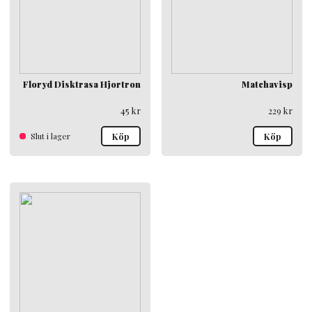
Floryd Disktrasa Hjortron
Matchavisp
45
kr
229
kr
Slut i lager
Köp
Köp