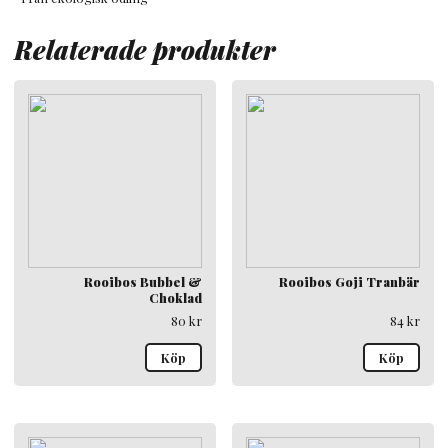
Relaterade produkter
Rooibos Bubbel &
Rooibos Goji Tranbär
Choklad
80
kr
84
kr
Köp
Köp