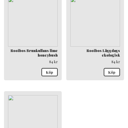
Rooibos Brunkullans lime
Rooibos Läggdags
honeybush
ekologisk
84
kr
84
kr
Köp
Köp