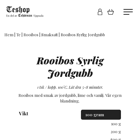
Hem
|
Te
|
Rooibos
|
Smaksatt
| Rooibos Syrlig Jordgubb
Rooibos Syrlig
Jordgubb
1 tsk / kopp. 100°C. Låt dra 5-8 minuter.
Rooibos med smak av jordgubb, lime och vanilj. Vår egen
blandning.
Vikt
100 g
200 g
500 g