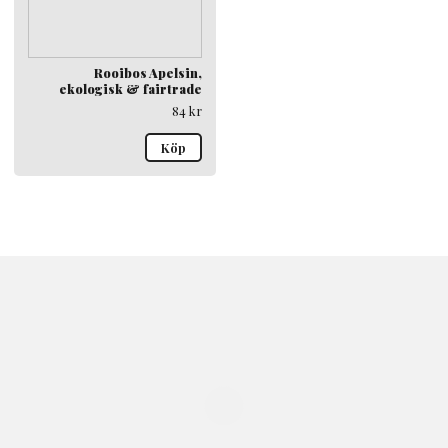
Rooibos Apelsin,
ekologisk & fairtrade
84
kr
Köp