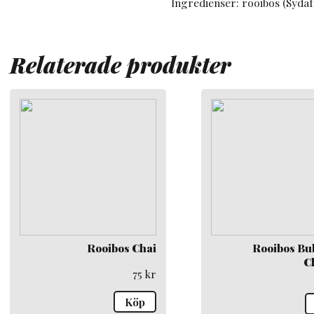
Ingredienser: rooibos (Sydaf
Relaterade produkter
Rooibos Chai
Rooibos Bu
C
75
kr
Köp