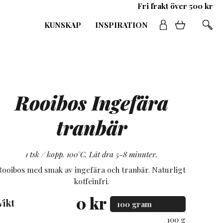
Fri frakt över 500 kr
KUNSKAP
INSPIRATION
Rooibos Ingefära
tranbär
1 tsk / kopp. 100°C. Låt dra 5-8 minuter.
Rooibos med smak av ingefära och tranbär. Naturligt
koffeinfri.
0
kr
Vikt
100 g