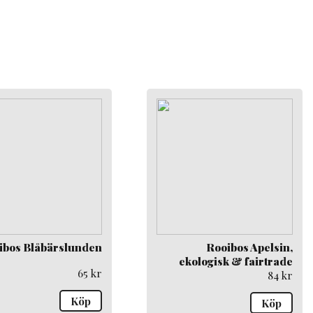
ibos Blåbärslunden
Rooibos Apelsin,
ekologisk & fairtrade
65
kr
84
kr
Köp
Köp