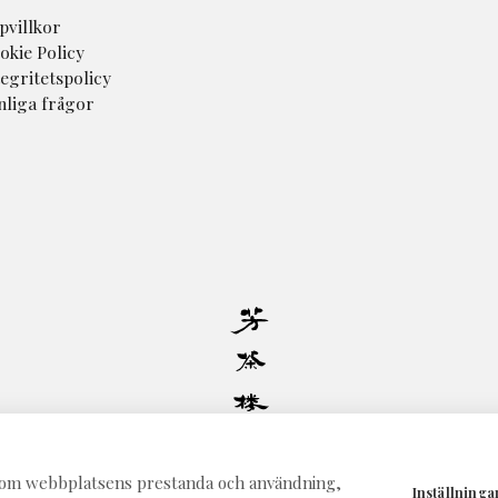
pvillkor
okie Policy
tegritetspolicy
nliga frågor
© 2026 - Teshop
Alla rättigheter förbehållna
on om webbplatsens prestanda och användning,
Inställninga