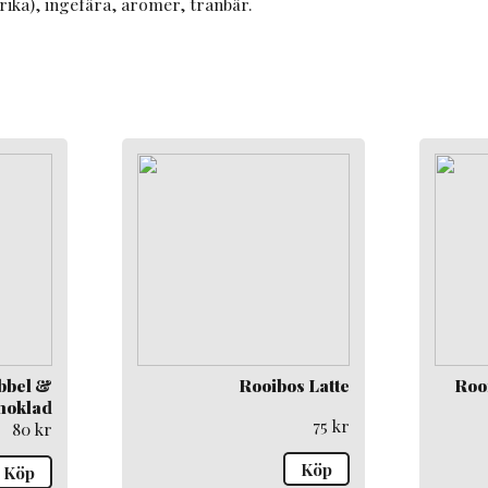
rika), ingefära, aromer, tranbär.
bbel &
Rooibos Latte
Roo
hoklad
75
kr
80
kr
Köp
Köp