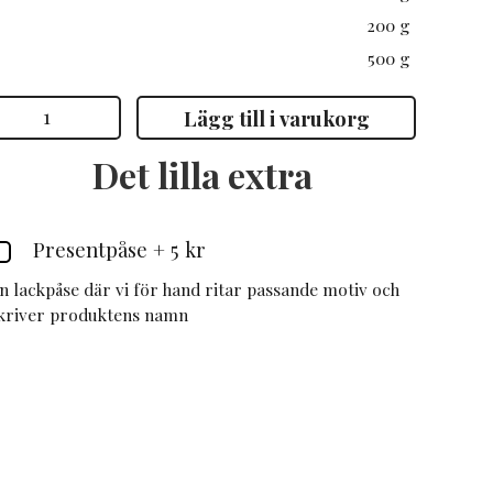
200 g
500 g
ooibos
Lägg till i varukorg
ngefära
ranbär
mängd
Det lilla extra
Presentpåse
+
5 kr
n lackpåse där vi för hand ritar passande motiv och
kriver produktens namn