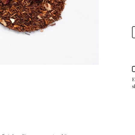
R
I
t
E
s