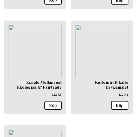
Köp
Köp
Eguale Mellanrost
Koffeinfritt kaffe
Ekologisk & Fairtrade
bryggmalet
122
kr
122
kr
Köp
Köp