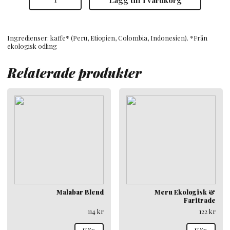
mellanrost
bryggmalet,
Ekologisk
mängd
Ingredienser: kaffe* (Peru, Etiopien, Colombia, Indonesien). *Från
ekologisk odling
Relaterade produkter
Malabar Blend
Meru Ekologisk &
Faritrade
114
kr
122
kr