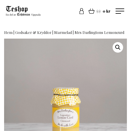
(0)
0 kr
Hem
|
Godsaker & Kryddor
|
Marmelad
| Mrs Darlingtons Lemoncurd