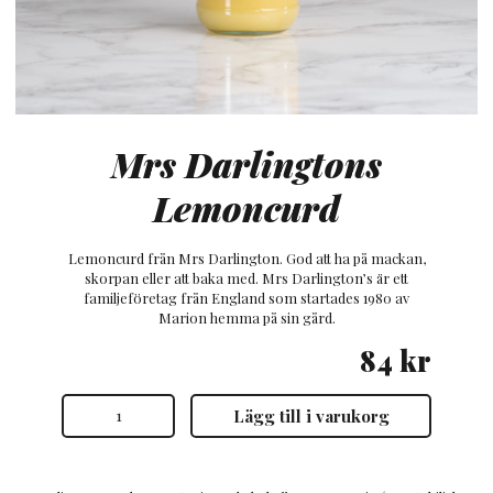
Mrs Darlingtons
Lemoncurd
Lemoncurd från Mrs Darlington. God att ha på mackan,
skorpan eller att baka med. Mrs Darlington’s är ett
familjeföretag från England som startades 1980 av
Marion hemma på sin gård.
84
kr
Mrs
Lägg till i varukorg
Darlingtons
Lemoncurd
mängd