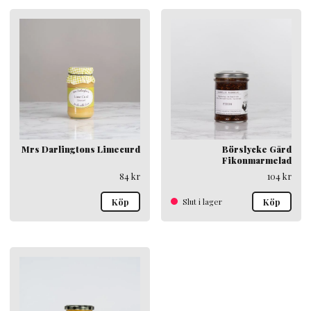
Mrs Darlingtons Limecurd
Börslycke Gård
Fikonmarmelad
84
kr
104
kr
Köp
Slut i lager
Köp