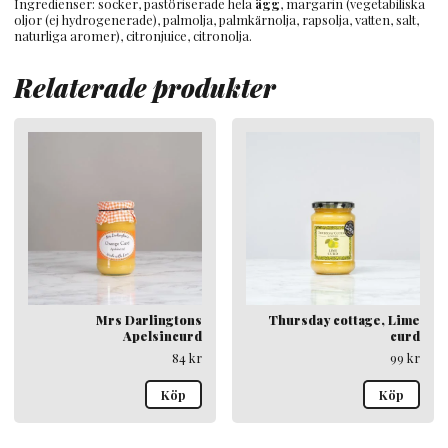
Ingredienser: socker, pastöriserade hela
ägg
, margarin (vegetabiliska
oljor (ej hydrogenerade), palmolja, palmkärnolja, rapsolja, vatten, salt,
naturliga aromer), citronjuice, citronolja.
Relaterade produkter
Mrs Darlingtons
Thursday cottage, Lime
Apelsincurd
curd
84
kr
99
kr
Köp
Köp