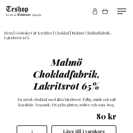
Hem
|
Godsaker & Kryddor
|
Choklad
| Malmö Chokladfabrik,
Lakritsrot 65%
Malmö
Chokladfabrik,
Lakritsrot 65%
En mörk choklad med äkta lakritsrot. Fyllig, mjuk och salt
karaktär. Vegansk. Fri grån gluten, nötter och soja. 80g.
80
kr
Malmö
Lägg till i varukorg
Chokladfabrik,