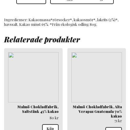
Lakritsrot
65%
mängd
Ingredienser: Kakaomassa*rörsocker*, kakaosmör*, lakrits (2%)*,
havssalt. Kakao minst 65%. *Från ekologisk odling 80g.
Relaterade produkter
Malmö Chokladfabrik,
Malmö Chokladfabrik, Alta
Saltstänk 45% kakao
Verapaz Guatemala 70%
kakao
80
kr
71
kr
Köp