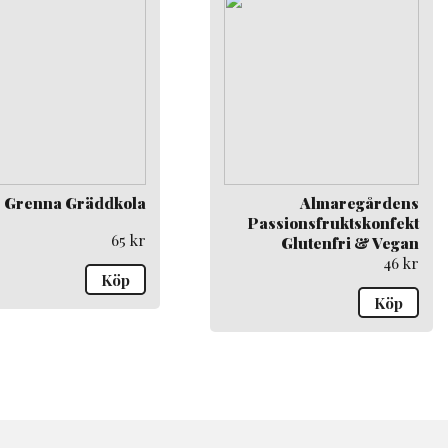
Grenna Gräddkola
Almaregårdens
Passionsfruktskonfekt
65
kr
Glutenfri & Vegan
46
kr
Köp
Köp