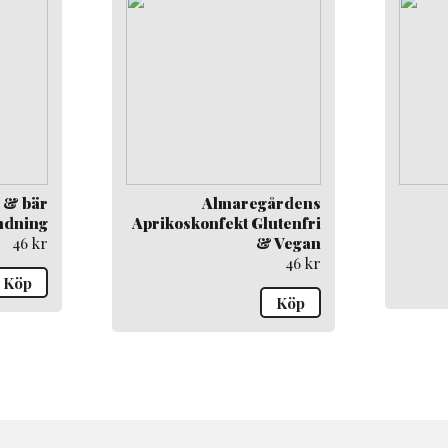
 & bär
Almaregårdens
ndning
Aprikoskonfekt Glutenfri
46
kr
& Vegan
46
kr
Köp
Köp