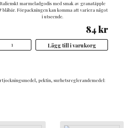
Italienskt marmeladgodis med smak av granatäpple
 blåbär. Förpackningen kan komma att variera något
i utseende.
84
kr
e
Lägg till i varukorg
reziose
armeladgodis
ranatäpple
&
låbär,
lutenfri
&
egansk
förtjockningsmedel, pektin, surhetsreglerandemedel:
mängd