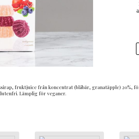
&
L
P
M
G
b
G
v
ssirap, fruktjuice från koncentrat (blåbär, granatäpple) 20%, 
lutenfri. Lämplig för veganer.