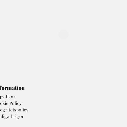
formation
pvillkor
okie Policy
tegritetspolicy
nliga frågor