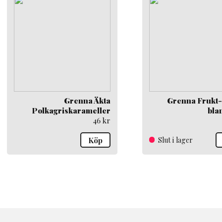
Grenna Äkta
Grenna Frukt-
Polkagriskarameller
bla
46
kr
Köp
Slut i lager