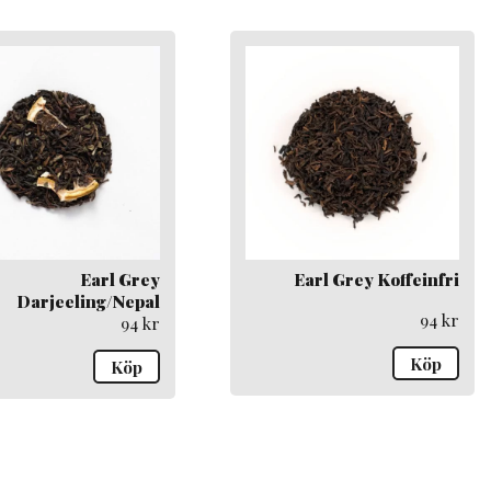
Earl Grey
Earl Grey Koffeinfri
Darjeeling/Nepal
94
kr
94
kr
Köp
Köp