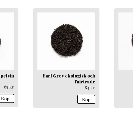
pelsin
Earl Grey ekologisk och
fairtrade
65
kr
84
kr
Köp
Köp