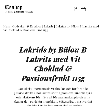
Hem
|
Godsaker & Kryddor
|
Lakrits
| Lakrids by Bülow B Lakrits med
Vit Choklad & Passionsfrukt 115g
Lakrids by Bülow B
Lakrits med Vit
Choklad &
Passionsfrukt 115g
Söt lakrits i noga utvald vit choklad och förförande
passionsfrukt. Chokladens sötma, passionsfruktens syra
och lakritsens förmåga att förena smakupplevelserna
skapar den perfekta munsbiten. Sött, syrligt och suveränt
– inbäddat i ett delikat, sprött skal av socker.