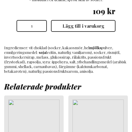
109
kr
Lakrids
Lägg till i varukorg
by
Bülow
B
Lakrits
med
Ingredienser: vit choklad (socker, kakaosmör, hel
mjölks
pulver,
Vit
emulgeringsmedel:
soja
lecitin, naturlig vaniljarom), socker, rismjöl,
Choklad
invertsockersirap, melass, glukossirap, rålakrits, passionsfrukt
&
(frystorkad), rapsolja, syra: äppelsyra, salt, ytbehandlingsmedel (arabisk
Passionsfrukt
gummi, shellack, carnaubavax), färgämne (kalciumkarbonat,
115g
betakaroten), naturlig passionsfruktsarom, anisolja.
mängd
Relaterade produkter