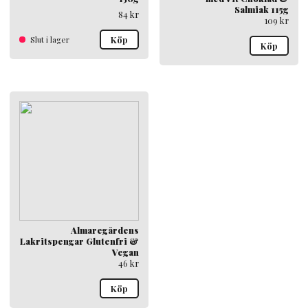
Salmiak 115g
84
kr
109
kr
Slut i lager
Köp
Köp
Almaregårdens
Lakritspengar Glutenfri &
Vegan
46
kr
Köp