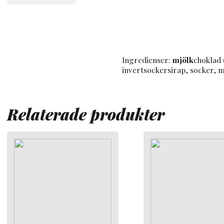
Ingredienser:
mjölk
choklad 
invertsockersirap, socker, me
Relaterade produkter