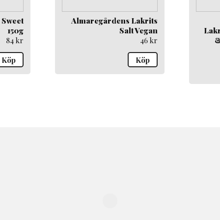
1 Sweet
Almaregårdens Lakrits
150g
Salt Vegan
Lakr
84
kr
46
kr
&
Köp
Köp