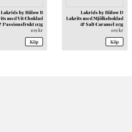
Lakrids by Bülow B
Lakrids by Bülow D
its med Vit Choklad
Lakrits med Mjölkchoklad
 Passionsfrukt 115g
& Salt Caramel 115g
109
kr
109
kr
Köp
Köp