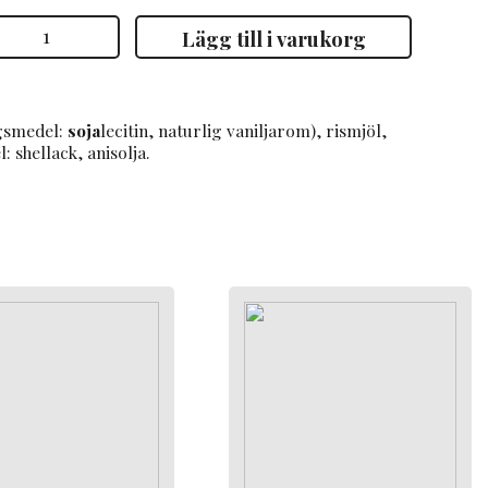
akrids
Lägg till i varukorg
y
ülow
A
akrits
med
jölkchoklad
gsmedel:
soja
lecitin, naturlig vaniljarom), rismjöl,
15g
 shellack, anisolja.
mängd