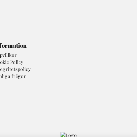
formation
pvillkor
okie Policy
tegritetspolicy
nliga frågor