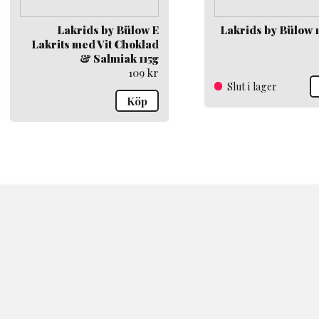
Lakrids by Bülow E
Lakrids by Bülow 
Lakrits med Vit Choklad
& Salmiak 115g
109
kr
Slut i lager
Köp