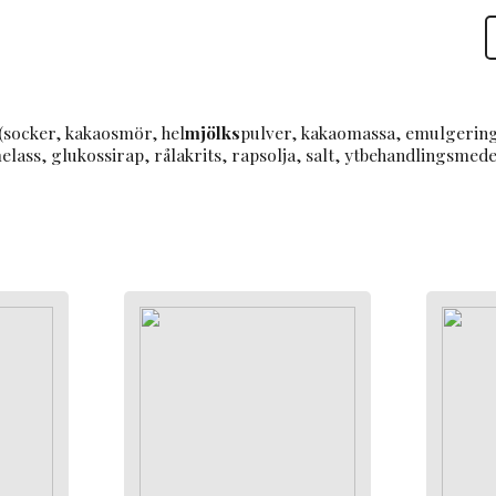
L
b
B
L
M
(socker, kakaosmör, hel
mjölks
pulver, kakaomassa, emulgerin
1
lass, glukossirap, rålakrits, rapsolja, salt, ytbehandlingsmedel: