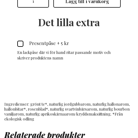
Lägg till i varukorg
ekologisk
&
rättvisemärkt
mängd
Det lilla extra
Presentpåse
+
5 kr
En lackpåse där vi för hand ritar passande motiv och
skriver produktens namn
Ingredienser: grönt te*, naturlig jordgubbarom, naturlig hallonarom,
hallonbitar*, rosenblad*, naturlig svartvinbärsarom, naturlig bourbon
vaniljarom, naturlig aprikoskärnaarom/kryddsmaksättning. *Från
ekologisk odling
Relaterade produkter