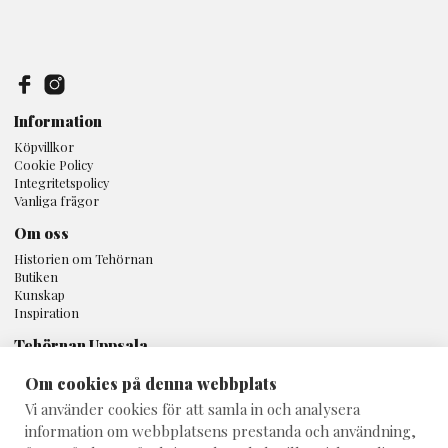
Information
Köpvillkor
Cookie Policy
Integritetspolicy
Vanliga frågor
Om oss
Historien om Tehörnan
Butiken
Kunskap
Inspiration
Tehörnan Uppsala
Svartbäcksgatan 16A
Om cookies på denna webbplats
753 32 Uppsala
Vi använder cookies för att samla in och analysera
018 - 10 80 25
information om webbplatsens prestanda och användning,
info@teshop.se