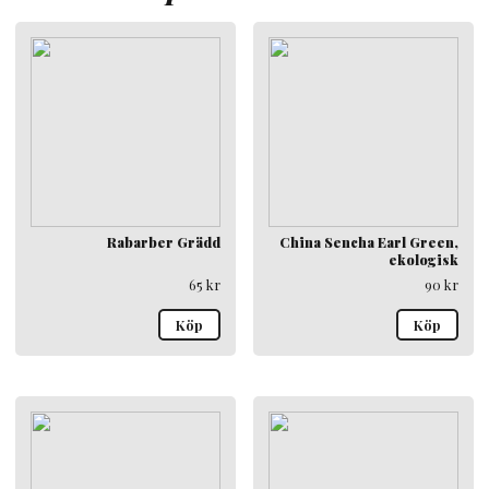
Rabarber Grädd
China Sencha Earl Green,
ekologisk
65
kr
90
kr
Köp
Köp