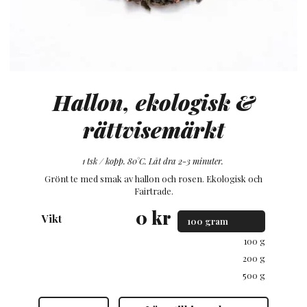
Hallon, ekologisk &
rättvisemärkt
1 tsk / kopp. 80°C. Låt dra 2-3 minuter.
Grönt te med smak av hallon och rosen. Ekologisk och
Fairtrade.
0
kr
Vikt
100 g
200 g
500 g
Hallon,