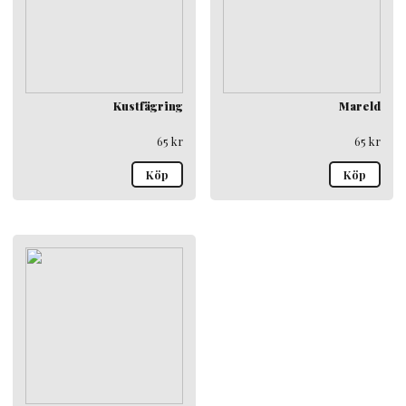
Kustfägring
Mareld
65
kr
65
kr
Köp
Köp