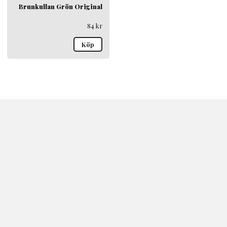
Brunkullan Grön Original
84
kr
Köp