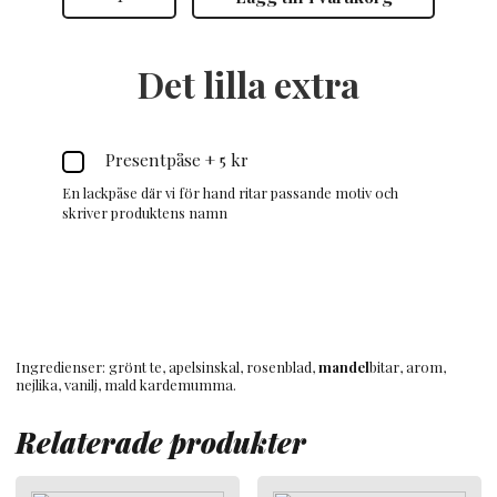
Chai
mängd
Det lilla extra
Presentpåse
+
5 kr
En lackpåse där vi för hand ritar passande motiv och
skriver produktens namn
Ingredienser: grönt te, apelsinskal, rosenblad,
mandel
bitar, arom,
nejlika, vanilj, mald kardemumma.
Relaterade produkter