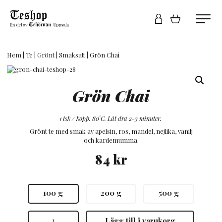
Hem
|
Te
|
Grönt
|
Smaksatt
| Grön Chai
Grön Chai
1 tsk / kopp. 80°C. Låt dra 2-3 minuter.
Grönt te med smak av apelsin, ros, mandel, nejlika, vanilj
och kardemumma.
84
kr
100 g
200 g
500 g
Grön
Lägg till i varukorg