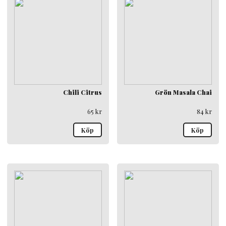
Chili Citrus
Grön Masala Chai
65
kr
84
kr
Köp
Köp