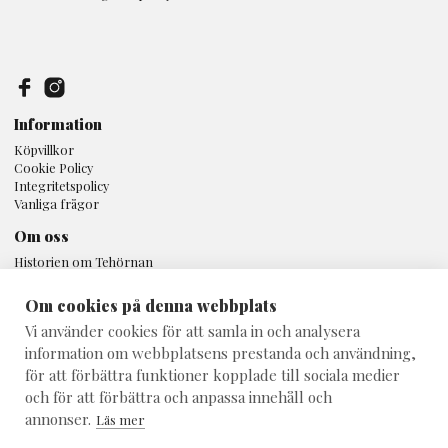
Information
Köpvillkor
Cookie Policy
Integritetspolicy
Vanliga frågor
Om oss
Historien om Tehörnan
Butiken
Kunskap
Om cookies på denna webbplats
Inspiration
Vi använder cookies för att samla in och analysera
Tehörnan Uppsala
information om webbplatsens prestanda och användning,
Svartbäcksgatan 16A
för att förbättra funktioner kopplade till sociala medier
753 32 Uppsala
och för att förbättra och anpassa innehåll och
018 - 10 80 25
annonser.
Läs mer
info@teshop.se