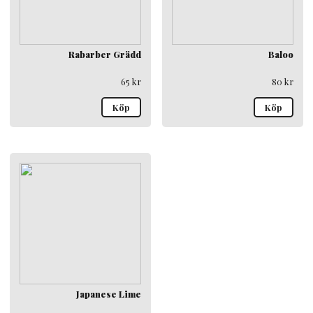
Rabarber Grädd
Baloo
65
kr
80
kr
Köp
Köp
Japanese Lime