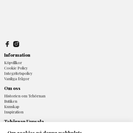
Information
Köpvillkor
Cookie Policy
Integritetspolicy
Vanliga frågor
Om oss
Historien om Tehörnan
Butiken
Kunskap
Inspiration
Tehörnan Uppsala
Svartbäcksgatan 16A
Om cookies på denna webbplats