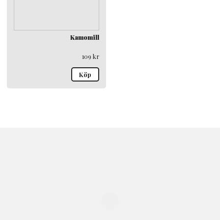
Kamomill
109
kr
Köp