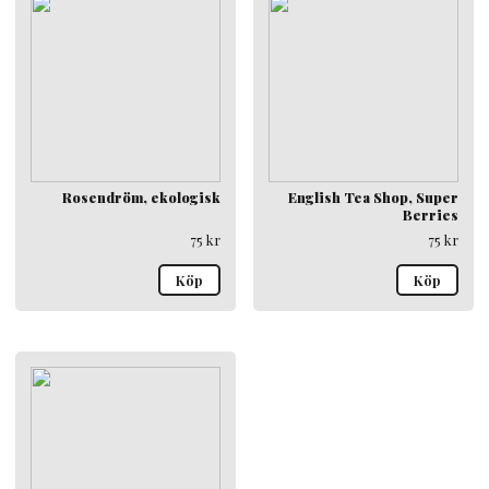
Rosendröm, ekologisk
English Tea Shop, Super
Berries
75
kr
75
kr
Köp
Köp