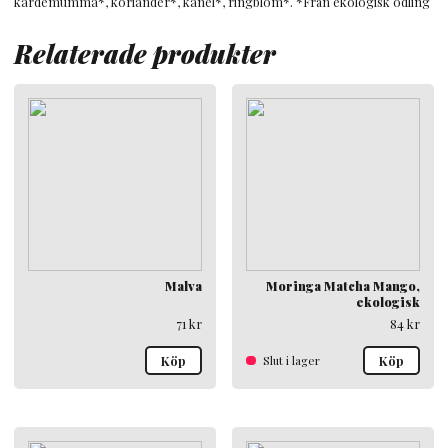
kardemumma*, koriander*, kanel*, ringblom*. *Från ekologisk odling
Relaterade produkter
Malva
Moringa Matcha Mango,
ekologisk
71
kr
84
kr
Köp
Slut i lager
Köp