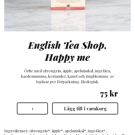
English Tea Shop,
Happy me
Örtte med citrongräs, äpple, apelsinskal, ingefära,
kardemumma, koriander, kanel och ringblomma. 20
tepåsar per förpackning. Ekologisk.
75
kr
English
Lägg till i varukorg
Tea
Shop,
Happy
me
mängd
Ingredienser: citrongräs*, äpple*, apelsinskal*, ingefära*,