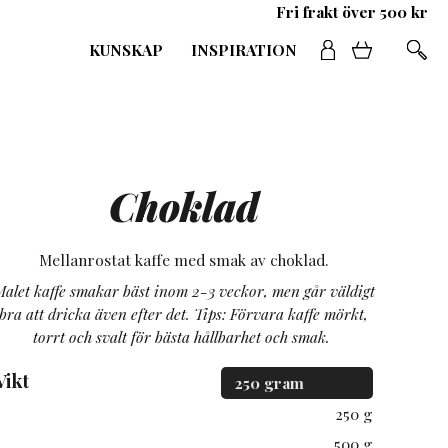
Fri frakt över 500 kr
KUNSKAP
INSPIRATION
Choklad
Mellanrostat kaffe med smak av choklad.
alet kaffe smakar bäst inom 2-3 veckor, men går väldigt
bra att dricka även efter det.
Tips: Förvara kaffe mörkt,
torrt och svalt för bästa hållbarhet och smak.
Vikt
250 g
500 g