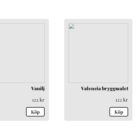
Vanilj
Valencia bryggmalet
122
kr
122
kr
Köp
Köp