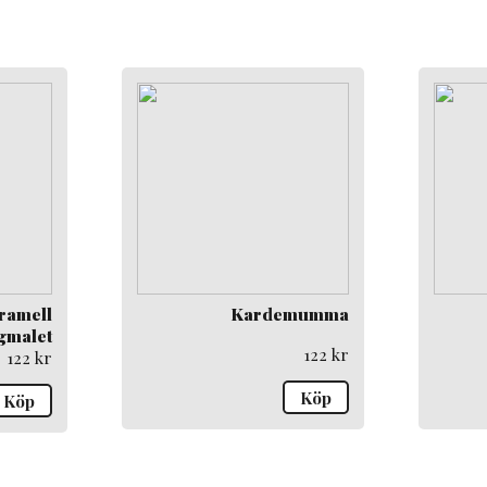
ramell
Kardemumma
gmalet
122
kr
122
kr
Köp
Köp