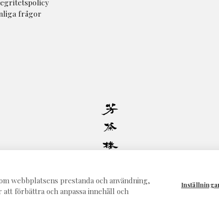
tegritetspolicy
nliga frågor
© 2026 - Teshop
Alla rättigheter förbehållna
on om webbplatsens prestanda och användning,
Inställninga
r att förbättra och anpassa innehåll och
Powered by
Mirva Webb Uppsala