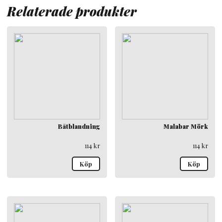
Relaterade produkter
Båtblandning
Malabar Mörk
114
kr
114
kr
Köp
Köp