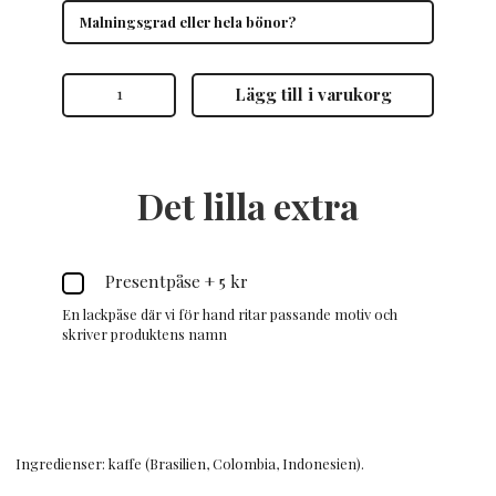
Bön
Lägg till i varukorg
Appétit
mängd
Det lilla extra
Presentpåse
+
5 kr
En lackpåse där vi för hand ritar passande motiv och
skriver produktens namn
Ingredienser: kaffe (Brasilien, Colombia, Indonesien).