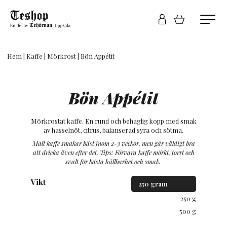
Hem
|
Kaffe
|
Mörkrost
| Bön Appétit
Bön Appétit
Mörkrostat kaffe. En rund och behaglig kopp med smak
av hasselnöt, citrus, balanserad syra och sötma.
Malt kaffe smakar bäst inom 2-3 veckor, men går väldigt bra
att dricka även efter det.
Tips: Förvara kaffe mörkt, torrt och
svalt för bästa hållbarhet och smak.
Vikt
250 g
500 g