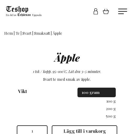
Hem
|
Te
|
Svart
|
Smaksatt
| Äpple
Äpple
1 tsk / kopp. 95-100°C. Låt dra 3-5 minuter.
Svart te med smak av äpple.
Vikt
100 g
200 g
500 g
Äpple
Lägg till i varukorg
mängd