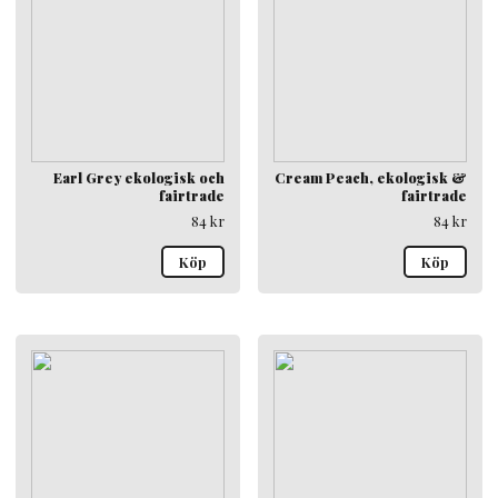
Earl Grey ekologisk och
Cream Peach, ekologisk &
fairtrade
fairtrade
84
kr
84
kr
Köp
Köp