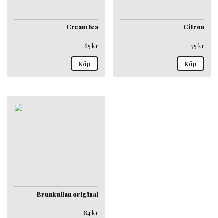
Cream tea
Citron
65
kr
75
kr
Köp
Köp
Brunkullan original
84
kr