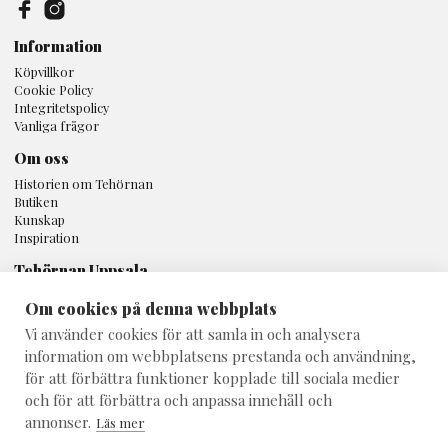
Information
Köpvillkor
Cookie Policy
Integritetspolicy
Vanliga frågor
Om oss
Historien om Tehörnan
Butiken
Kunskap
Inspiration
Tehörnan Uppsala
Svartbäcksgatan 16A
Om cookies på denna webbplats
753 32 Uppsala
Vi använder cookies för att samla in och analysera
018 - 10 80 25
information om webbplatsens prestanda och användning,
info@teshop.se
för att förbättra funktioner kopplade till sociala medier
och för att förbättra och anpassa innehåll och
annonser.
Läs mer