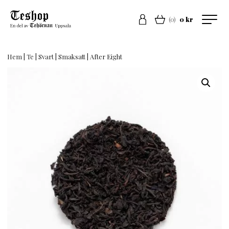
(0)
0 kr
Hem
|
Te
|
Svart
|
Smaksatt
| After Eight