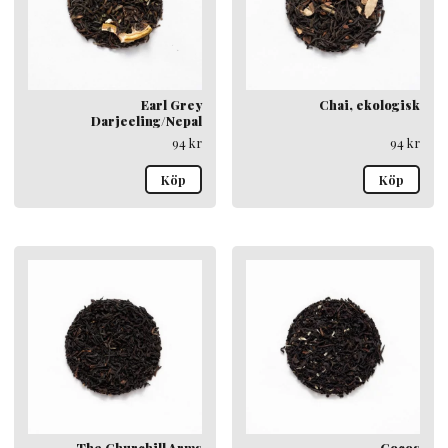
Earl Grey
Chai, ekologisk
Darjeeling/Nepal
94
kr
94
kr
Köp
Köp
The Churchill Arms
Cocos