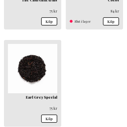
75
kr
84
kr
Köp
Slut i lager
Köp
Earl Grey Special
75
kr
Köp